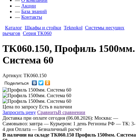
—
О компании
—
Акции
—
База знаний
—
Контакты
Каталог
Шкафы и стойки
Teknokol
Системы несущих
рычагов
Серия TK060
TK060.150, Профиль 1500мм.
Система 60
Артикул: TK060.150
Поделиться
Цена по запросу
Есть в наличии
Запросить цену
Сравнить
В сравнении
Доставка
при оплате сегодня (06.08.2026):
Москва:
—
Самовывоз: завтра
— Курьером: 1 день
Регионы РФ
— ТК: 3-
4 дня
Оплата
— Безналичный расчёт
В наличии на складе TK060.150 Профиль 1500мм. Система