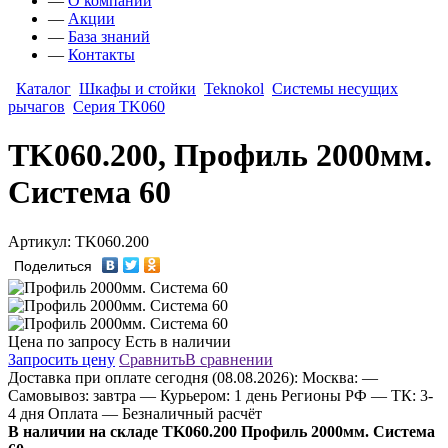
—
О компании
—
Акции
—
База знаний
—
Контакты
Каталог
Шкафы и стойки
Teknokol
Системы несущих
рычагов
Серия TK060
TK060.200, Профиль 2000мм.
Система 60
Артикул: TK060.200
Поделиться
Цена по запросу
Есть в наличии
Запросить цену
Сравнить
В сравнении
Доставка
при оплате сегодня (08.08.2026):
Москва:
—
Самовывоз: завтра
— Курьером: 1 день
Регионы РФ
— ТК: 3-
4 дня
Оплата
— Безналичный расчёт
В наличии на складе TK060.200 Профиль 2000мм. Система