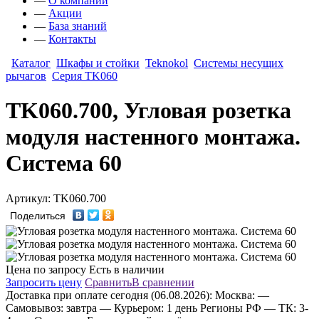
—
О компании
—
Акции
—
База знаний
—
Контакты
Каталог
Шкафы и стойки
Teknokol
Системы несущих
рычагов
Серия TK060
TK060.700, Угловая розетка
модуля настенного монтажа.
Система 60
Артикул: TK060.700
Поделиться
Цена по запросу
Есть в наличии
Запросить цену
Сравнить
В сравнении
Доставка
при оплате сегодня (06.08.2026):
Москва:
—
Самовывоз: завтра
— Курьером: 1 день
Регионы РФ
— ТК: 3-