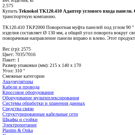
Вес изделия, кг
2.575
Купить
Teknokol TK120.410 Адаптер углового входа панели.
транспортную компанию.
TK120.410 TKP2000 Поворотная муфта панелей под углом 90 ° р
изделия составляет Ø 130 мм, а общий угол поворота вокруг св
поворачивая направление панели вправо и влево. Этот продукт
Вес (гр): 2575
Цвет: 7035/7016
Пакет: 1
Размер упаковки (мм): 215 х 140 х 170
Угол: 310 °
Смежные категории
Аккумуляторы
Кабели и провода
Кроссовое оборудование
Оборудование мультиплексирования
Системы обработки и хранения данных
Средства связи
Структурированные кабельные сети
Шкафы и стойки
Электропитание
Plastim & Onka