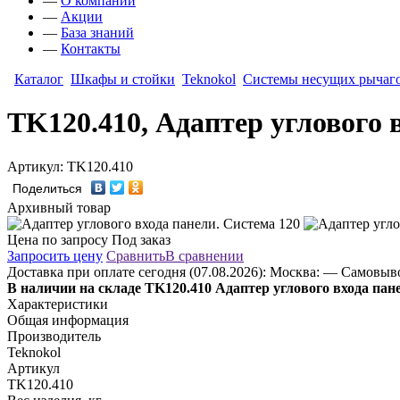
—
О компании
—
Акции
—
База знаний
—
Контакты
Каталог
Шкафы и стойки
Teknokol
Системы несущих рычаг
TK120.410, Адаптер углового 
Артикул: TK120.410
Поделиться
Архивный товар
Цена по запросу
Под заказ
Запросить цену
Сравнить
В сравнении
Доставка
при оплате сегодня (07.08.2026):
Москва:
— Самовывоз
В наличии на складе TK120.410 Адаптер углового входа пане
Характеристики
Общая информация
Производитель
Teknokol
Артикул
TK120.410