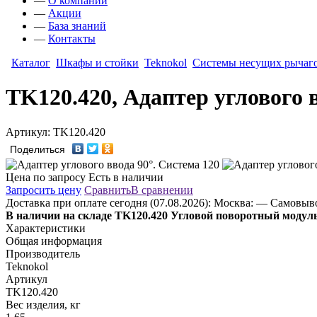
—
О компании
—
Акции
—
База знаний
—
Контакты
Каталог
Шкафы и стойки
Teknokol
Системы несущих рычаг
TK120.420, Адаптер углового в
Артикул: TK120.420
Поделиться
Цена по запросу
Есть в наличии
Запросить цену
Сравнить
В сравнении
Доставка
при оплате сегодня (07.08.2026):
Москва:
— Самовывоз
В наличии на складе TK120.420 Угловой поворотный модуль
Характеристики
Общая информация
Производитель
Teknokol
Артикул
TK120.420
Вес изделия, кг