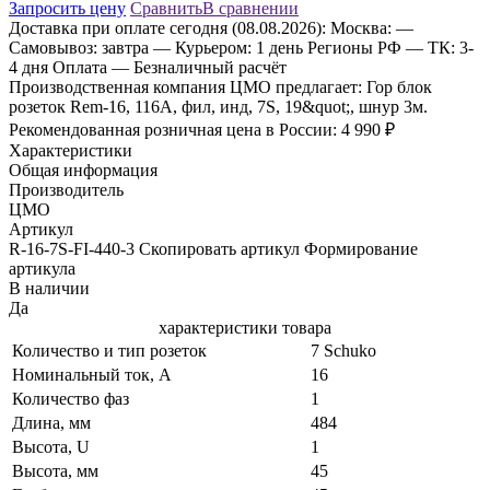
Запросить цену
Сравнить
В сравнении
Доставка
при оплате сегодня (08.08.2026):
Москва:
—
Самовывоз: завтра
— Курьером: 1 день
Регионы РФ
— ТК: 3-
4 дня
Оплата
— Безналичный расчёт
Производственная компания ЦМО предлагает: Гор блок
розеток Rem-16, 116A, фил, инд, 7S, 19&quot;, шнур 3м.
Рекомендованная розничная цена в России: 4 990 ₽
Характеристики
Общая информация
Производитель
ЦМО
Артикул
R-16-7S-FI-440-3 Скопировать артикул Формирование
артикула
В наличии
Да
характеристики товара
Количество и тип розеток
7 Schuko
Номинальный ток, А
16
Количество фаз
1
Длина, мм
484
Высота, U
1
Высота, мм
45