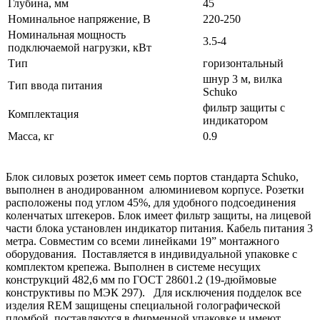
Глубина, мм
45
Номинальное напряжение, В
220-250
Номинальная мощность
3.5-4
подключаемой нагрузки, кВт
Тип
горизонтальный
шнур 3 м, вилка
Тип ввода питания
Schuko
фильтр защиты с
Комплектация
индикатором
Масса, кг
0.9
Блок силовых розеток имеет семь портов стандарта Schuko,
выполнен в анодированном алюминиевом корпусе. Розетки
расположены под углом 45%, для удобного подсоединения
коленчатых штекеров. Блок имеет фильтр защиты, на лицевой
части блока установлен индикатор питания. Кабель питания 3
метра. Совместим со всеми линейками 19” монтажного
оборудования. Поставляется в индивидуальной упаковке с
комплектом крепежа. Выполнен в системе несущих
конструкций 482,6 мм по ГОСТ 28601.2 (19-дюймовые
конструктивы по МЭК 297). Для исключения подделок все
изделия REM защищены специальной голографической
пломбой, поставляются в фирменной упаковке и имеют