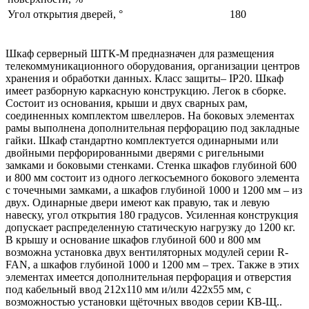
Угол открытия дверей, °
180
Шкаф серверный ШТК-М предназначен для размещения
телекоммуникационного оборудования, организации центров
хранения и обработки данных. Класс защиты– IP20. Шкаф
имеет разборную каркасную конструкцию. Легок в сборке.
Состоит из основания, крыши и двух сварных рам,
соединенных комплектом швеллеров. На боковых элементах
рамы выполнена дополнительная перфорацию под закладные
гайки. Шкаф стандартно комплектуется одинарными или
двойными перфорированными дверями с ригельными
замками и боковыми стенками. Стенка шкафов глубиной 600
и 800 мм состоит из одного легкосъемного бокового элемента
с точечными замками, а шкафов глубиной 1000 и 1200 мм – из
двух. Одинарные двери имеют как правую, так и левую
навеску, угол открытия 180 градусов. Усиленная конструкция
допускает распределенную статическую нагрузку до 1200 кг.
В крышу и основание шкафов глубиной 600 и 800 мм
возможна установка двух вентиляторных модулей серии R-
FAN, а шкафов глубиной 1000 и 1200 мм – трех. Также в этих
элементах имеется дополнительная перфорация и отверстия
под кабельный ввод 212х110 мм и/или 422х55 мм, с
возможностью установки щёточных вводов серии КВ-Щ..