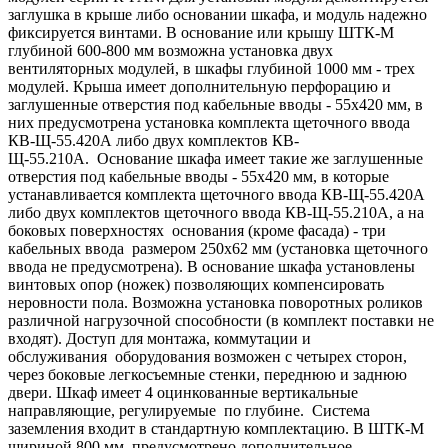
заглушка в крыше либо основании шкафа, и модуль надежно
фиксируется винтами. В основание или крышу ШТК-М
глубиной 600-800 мм возможна установка двух
вентиляторных модулей, в шкафы глубиной 1000 мм - трех
модулей. Крыша имеет дополнительную перфорацию и
заглушенные отверстия под кабельные вводы - 55х420 мм, в
них предусмотрена установка комплекта щеточного ввода
КВ-Щ-55.420А либо двух комплектов КВ-
Щ-55.210А. Основание шкафа имеет такие же заглушенные
отверстия под кабельные вводы - 55х420 мм, в которые
устанавливается комплекта щеточного ввода КВ-Щ-55.420А
либо двух комплектов щеточного ввода КВ-Щ-55.210А, а на
боковых поверхностях основания (кроме фасада) - три
кабельных ввода размером 250х62 мм (установка щеточного
ввода не предусмотрена). В основание шкафа установлены
винтовых опор (ножек) позволяющих компенсировать
неровности пола. Возможна установка поворотных роликов
различной нагрузочной способности (в комплект поставки не
входят). Доступ для монтажа, коммутации и
обслуживания оборудования возможен с четырех сторон,
через боковые легкосъемные стенки, переднюю и заднюю
двери. Шкаф имеет 4 оцинкованные вертикальные
направляющие, регулируемые по глубине. Система
заземления входит в стандартную комплектацию. В ШТК-М
шириной 800 мм. предусмотрено дополнительное