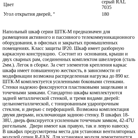
серый RAL
Цвет
7035
Угол открытия дверей, °
180
Напольный шкаф серии ШТК-М предназначен для
размещения активного и пассивного телекоммуникационного
оборудования, в офисных и закрытых промышленных
помещениях. Класс защиты IP20. Шкаф имеет разборную
каркасную конструкцию. Состоит из основания, крыши и
двух сварных рам, соединенных комплектом швеллеров (сталь
2мм.). Легок в сборке. За счет элементов крепления каркас
шкафа имеет повышенную жесткость, в зависимости от
модификации возможна распределенная нагрузка до 890 кг.
ШТК-М комплектуется усиленными боковыми стенками.
Стенки надежно фиксируются пластиковыми защелками и
точечными замками. Стандартно шкафы комплектуются
задней металлической стенкой, и тремя видами дверей:
цельнометаллической, с тонированным ударопрочным
стеклом, и дверью с перфорацией. Возможна комплектация
двумя дверьми, исключающая заднюю стенку. В шкафах 18-
38U, дверь фиксируется усиленным точечным замком, 42-47U
ригельным. Двери имеют как правую, так и левую навеску.
В шкафах предусмотрены места для установки вентиляторных
модулей серии R-FAN. Для установки модуля демонтируется