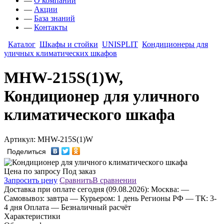
—
О компании
—
Акции
—
База знаний
—
Контакты
Каталог
Шкафы и стойки
UNISPLIT
Кондиционеры для
уличных климатических шкафов
MHW-215S(1)W,
Кондиционер для уличного
климатического шкафа
Артикул: MHW-215S(1)W
Поделиться
Цена по запросу
Под заказ
Запросить цену
Сравнить
В сравнении
Доставка
при оплате сегодня (09.08.2026):
Москва:
—
Самовывоз: завтра
— Курьером: 1 день
Регионы РФ
— ТК: 3-
4 дня
Оплата
— Безналичный расчёт
Характеристики