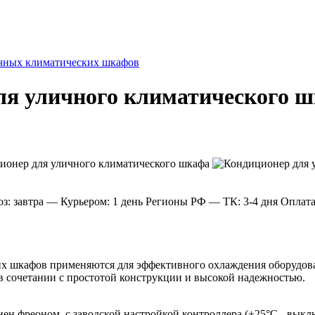
чных климатических шкафов
ля уличного климатического 
: завтра
— Курьером: 1 день
Регионы РФ
— ТК: 3-4 дня
Оплат
 шкафов применяются для эффективного охлаждения оборудова
 в сочетании с простотой конструкции и высокой надежностью.
ен фреоном, с заводской настройкой контроллера (+25°С - выкл