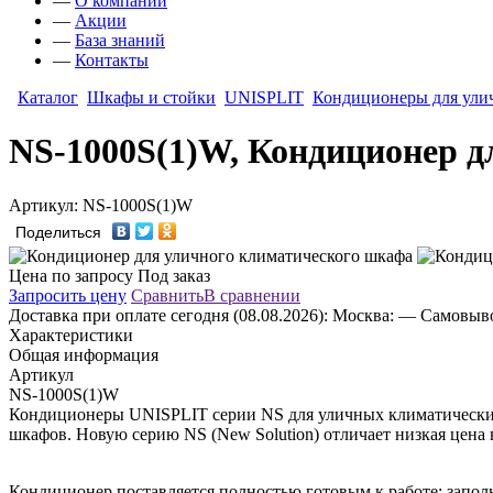
—
О компании
—
Акции
—
База знаний
—
Контакты
Каталог
Шкафы и стойки
UNISPLIT
Кондиционеры для ули
NS-1000S(1)W, Кондиционер д
Артикул: NS-1000S(1)W
Поделиться
Цена по запросу
Под заказ
Запросить цену
Сравнить
В сравнении
Доставка
при оплате сегодня (08.08.2026):
Москва:
— Самовывоз
Характеристики
Общая информация
Артикул
NS-1000S(1)W
Кондиционеры UNISPLIT серии NS для уличных климатических
шкафов. Новую серию NS (New Solution) отличает низкая цена
Кондиционер поставляется полностью готовым к работе: заполн