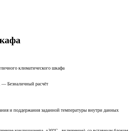
шкафа
а
— Безналичный расчёт
ния и поддержания заданной температуры внутри данных
ючение кондиционера, +30°С - включение), со вставным блоком