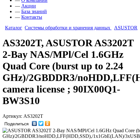
—
О компании
—
Акции
—
База знаний
—
Контакты
Каталог
Системы обработки и хранения данных
ASUSTOR
AS3202T, ASUSTOR AS3202T
2-Bay NAS/MPl/Cel 1.6GHz
Quad Core (burst up to 2.24
GHz)/2GBDDR3/noHDD,LFF(HD
camera license ; 90IX00Q1-
BW3S10
Артикул: AS3202T
Поделиться