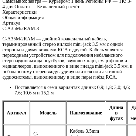
Самовывоз: завтра
— Курьером: 1 день
Регионы РФ
— ТК: 3-
4 дня
Оплата
— Безналичный расчёт
Характеристики
Общая информация
Артикул
C-A35M/2RAM-3
C-A35M/2RAM — двойной коаксиальный кабель,
терминированный стерео вилкой mini-jack 3,5 мм с одной
стороны и двумя вилками RCA с другой. Кабель является
переходным устройством для подключения небалансного
стереоаудиовыхода ноутбуков, звуковых карт, смартфонов и
медиаплееров, выполненного в виде гнезда mini-jack 3,5 мм, к
небалансному стереовходу аудиоусилителя или активной
аудиосистемы, выполненному в виде пары гнёзд RCA.
Поставляется в семи вариантах длины: 0,9; 1,8; 3,0; 4,6;
7,6; 10,6 м и 15,2 м
Длина
Д
Артикул
Модель
Наименование
в
футах
ме
Кабель 3.5mm
C-