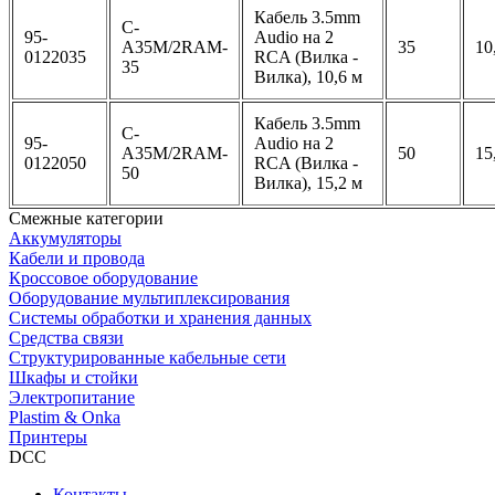
Кабель 3.5mm
C-
95-
Audio на 2
A35M/2RAM-
35
10
0122035
RCA (Вилка -
35
Вилка), 10,6 м
Кабель 3.5mm
C-
95-
Audio на 2
A35M/2RAM-
50
15
0122050
RCA (Вилка -
50
Вилка), 15,2 м
Смежные категории
Аккумуляторы
Кабели и провода
Кроссовое оборудование
Оборудование мультиплексирования
Системы обработки и хранения данных
Средства связи
Структурированные кабельные сети
Шкафы и стойки
Электропитание
Plastim & Onka
Принтеры
DCC
Контакты