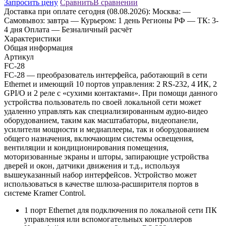
Запросить цену
Сравнить
В сравнении
Доставка
при оплате сегодня (08.08.2026):
Москва:
—
Самовывоз: завтра
— Курьером: 1 день
Регионы РФ
— ТК: 3-
4 дня
Оплата
— Безналичный расчёт
Характеристики
Общая информация
Артикул
FC-28
FC-28 — преобразователь интерфейса, работающий в сети
Ethernet и имеющий 10 портов управления: 2 RS-232, 4 ИК, 2
GPI/O и 2 реле с «сухими контактами». При помощи данного
устройства пользователь по своей локальной сети может
удаленно управлять как специализированным аудио-видео
оборудованием, таким как масштабаторы, видеопанели,
усилители мощности и медиаплееры, так и оборудованием
общего назначения, включающим системы освещения,
вентиляции и кондиционирования помещения,
моторизованные экраны и шторы, запирающие устройства
дверей и окон, датчики движения и т.д., используя
вышеуказанный набор интерфейсов. Устройство может
использоваться в качестве шлюза-расширителя портов в
системе Kramer Control.
1 порт Ethernet для подключения по локальной сети ПК
управления или вспомогательных контроллеров