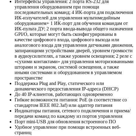
Интерфейсы управления: 2 порта RS-232 для
управления оборудованием при помощи
последовательных команд; 4 ИК-порта для подключения
ИК-излучателей для управления мультимедийным
оборудованием+ 1 ИК-порт для обучения командам от
ИК-пульта ДУ; 2 порта ввода-вывода общего назначения
GPI/O, которые могут быть сконфигурированы в
качестве цифрового входа, цифрового выхода или
аналогового входа для управления датчиками движения,
запирающими устройствами дверей, уровнем громкости
в аудиоусилителях, а также уровнем освещения; 2 реле с
«сухими контактами» для управления моторизованными
шторами и экраном, системой освещения, а также
иными системами и оборудованием в управляемом
пространстве
Поддержка Plug and Play, статического или
динамического предоставления IP-адреса (DHCP)
До 40 IP-клиентов, работающих одновременно
Гибкие возможности питания: PoE (в соответствие со
стандартом IEEE 802.3af) или адаптер питания
Индикаторы питания, сетевого подключения и приема/
передачи команд по каждому из портов управления
Порт mini-USB для обновления встроенного ПО
Удобное управление при помощи встроенных веб-
страниц