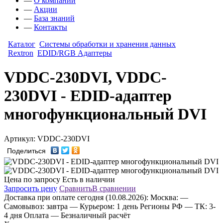
—
О компании
—
Акции
—
База знаний
—
Контакты
Каталог
Системы обработки и хранения данных
Rextron
EDID/RGB Адаптеры
VDDC-230DVI, VDDC-
230DVI - EDID-адаптер
многофункциональный DVI
Артикул: VDDC-230DVI
Поделиться
Цена по запросу
Есть в наличии
Запросить цену
Сравнить
В сравнении
Доставка
при оплате сегодня (10.08.2026):
Москва:
—
Самовывоз: завтра
— Курьером: 1 день
Регионы РФ
— ТК: 3-
4 дня
Оплата
— Безналичный расчёт