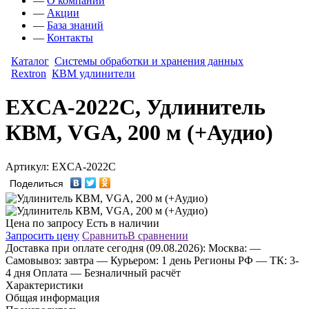
—
О компании
—
Акции
—
База знаний
—
Контакты
Каталог
Системы обработки и хранения данных
Rextron
КВМ удлинители
EXCA-2022C, Удлинитель
КВМ, VGA, 200 м (+Аудио)
Артикул: EXCA-2022C
Поделиться
Цена по запросу
Есть в наличии
Запросить цену
Сравнить
В сравнении
Доставка
при оплате сегодня (09.08.2026):
Москва:
—
Самовывоз: завтра
— Курьером: 1 день
Регионы РФ
— ТК: 3-
4 дня
Оплата
— Безналичный расчёт
Характеристики
Общая информация