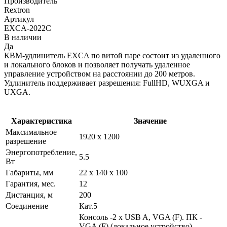
Производитель
Rextron
Артикул
EXCA-2022C
В наличии
Да
КВМ-удлинитель EXCA по витой паре состоит из удаленного
и локального блоков и позволяет получать удаленное
управление устройством на расстоянии до 200 метров.
Удлинитель поддерживает разрешения: FullHD, WUXGA и
UXGA.
Характеристика
Значение
Максимальное
1920 х 1200
разрешение
Энергопотребление,
5.5
Вт
Габариты, мм
22 х 140 х 100
Гарантия, мес.
12
Дистанция, м
200
Соединение
Кат.5
Консоль -2 x USB A, VGA (F). ПК -
VGA (F) (локальное устройство).