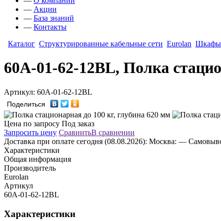
—
О компании
—
Акции
—
База знаний
—
Контакты
Каталог
Структурированные кабельные сети
Eurolan
Шкафы 
60A-01-62-12BL, Полка стацио
Артикул: 60A-01-62-12BL
Поделиться
Цена по запросу
Под заказ
Запросить цену
Сравнить
В сравнении
Доставка
при оплате сегодня (08.08.2026):
Москва:
— Самовывоз
Характеристики
Общая информация
Производитель
Eurolan
Артикул
60A-01-62-12BL
Характеристики