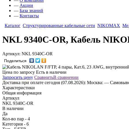
—
О компании
—
Акции
—
База знаний
—
Контакты
Каталог
Структурированные кабельные сети
NIKOMAX
Ме
NKL 9340C-OR, Кабель NIKOLA
Артикул: NKL 9340C-OR
Поделиться
Цена по запросу
Есть в наличии
Запросить цену
Сравнить
В сравнении
Доставка
при оплате сегодня (07.08.2026):
Москва:
— Самовывоз
Характеристики
Общая информация
Артикул
NKL 9340C-OR
В наличии
Да
Кол-во пар - 4
Категория - 6