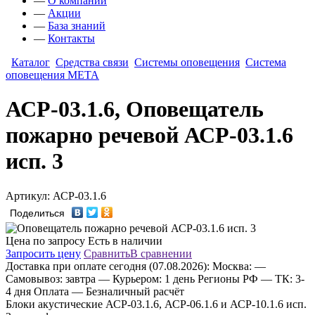
—
О компании
—
Акции
—
База знаний
—
Контакты
Каталог
Средства связи
Системы оповещения
Система
оповещения МЕТА
АСР-03.1.6, Оповещатель
пожарно речевой АСР-03.1.6
исп. 3
Артикул: АСР-03.1.6
Поделиться
Цена по запросу
Есть в наличии
Запросить цену
Сравнить
В сравнении
Доставка
при оплате сегодня (07.08.2026):
Москва:
—
Самовывоз: завтра
— Курьером: 1 день
Регионы РФ
— ТК: 3-
4 дня
Оплата
— Безналичный расчёт
Блоки акустические АСР‑03.1.6, АСР‑06.1.6 и АСР‑10.1.6 исп.