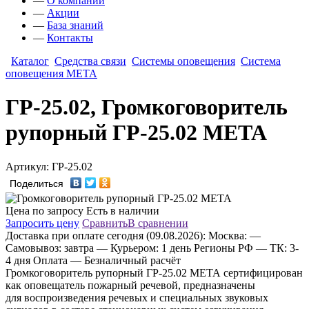
—
О компании
—
Акции
—
База знаний
—
Контакты
Каталог
Средства связи
Системы оповещения
Система
оповещения МЕТА
ГР-25.02, Громкоговоритель
рупорный ГР-25.02 МЕТА
Артикул: ГР-25.02
Поделиться
Цена по запросу
Есть в наличии
Запросить цену
Сравнить
В сравнении
Доставка
при оплате сегодня (09.08.2026):
Москва:
—
Самовывоз: завтра
— Курьером: 1 день
Регионы РФ
— ТК: 3-
4 дня
Оплата
— Безналичный расчёт
Громкоговоритель рупорный ГР‑25.02 МЕТА сертифицирован
как оповещатель пожарный речевой, предназначены
для воспроизведения речевых и специальных звуковых