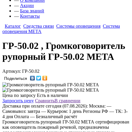
—
О компании
—
Акции
—
База знаний
—
Контакты
Каталог
Средства связи
Системы оповещения
Система
оповещения МЕТА
ГР-50.02 , Громкоговоритель
рупорный ГР-50.02 МЕТА
Артикул: ГР-50.02
Поделиться
Цена по запросу
Есть в наличии
Запросить цену
Сравнить
В сравнении
Доставка
при оплате сегодня (07.08.2026):
Москва:
—
Самовывоз: завтра
— Курьером: 1 день
Регионы РФ
— ТК: 3-
4 дня
Оплата
— Безналичный расчёт
Громкоговоритель рупорный ГР‑50.02 МЕТА сертифицирован
как оповещатель пожарный речевой, предназначены