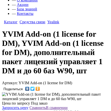
—
О компании
—
Акции
—
База знаний
—
Контакты
Каталог
Средства связи
Yealink
YVIM Add-on (1 license for
DM), YVIM Add-on (1 license
for DM), дополнительный
пакет лицензий управляет 1
DM и до 60 баз W90, шт
Артикул: YVIM Add-on (1 license for DM)
Поделиться
Цена по запросу
Под заказ
Запросить цену
Сравнить
В сравнении