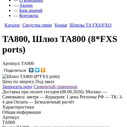
—
О компании
—
Акции
—
База знаний
—
Контакты
Каталог
Средства связи
Yeastar
Шлюзы TA FXS/FXO
TA800, Шлюз TA800 (8*FXS
ports)
Артикул: TA800
Поделиться
Цена по запросу
Под заказ
Запросить цену
Сравнить
В сравнении
Доставка
при оплате сегодня (08.08.2026):
Москва:
—
Самовывоз: завтра
— Курьером: 1 день
Регионы РФ
— ТК: 3-
4 дня
Оплата
— Безналичный расчёт
Характеристики
Общая информация
Артикул
TA800