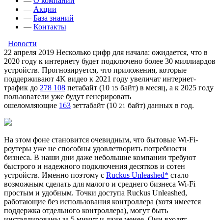
—
О компании
—
Акции
—
База знаний
—
Контакты
Новости
22 апреля 2019
Несколько цифр для начала: ожидается, что в
2020 году к интернету будет подключено более 30 миллиардов
устройств. Прогнозируется, что приложения, которые
поддерживают 4K видео к 2021 году увеличат интернет-
трафик до
278 108
петабайт (10
байт) в месяц, а к 2025 году
15
пользователи уже будут генерировать
ошеломляющие
163
зеттабайт (10
байт) данных в год.
21
На этом фоне становится очевидным, что бытовые Wi-Fi-
роутеры уже не способны удовлетворить потребности
бизнеса. В наши дни даже небольшие компании требуют
быстрого и надежного подключения десятков и сотен
устройств. Именно поэтому с
Ruckus Unleashed*
стало
возможным сделать для малого и среднего бизнеса Wi-Fi
простым и удобным. Точки доступа Ruckus Unleashed,
работающие без использования контроллера (хотя имеется
поддержка отдельного контроллера), могут быть
инсталлированы за 5 минут и даже менее. Они входят