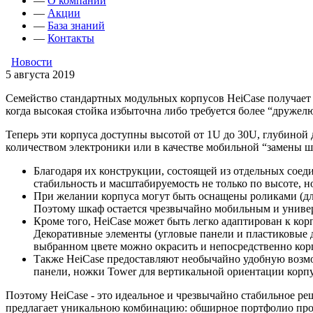
—
О компании
—
Акции
—
База знаний
—
Контакты
Новости
5 августа 2019
Семейство стандартных модульных корпусов HeiCase получает с
когда высокая стойка избыточна либо требуется более “друже
Теперь эти корпуса доступны высотой от 1U до 30U, глубиной
количеством электроники или в качестве мобильной “замены 
Благодаря их конструкции, состоящей из отдельных сое
стабильность и масштабируемость не только по высоте, но
При желании корпуса могут быть оснащены роликами (для
Поэтому шкаф остается чрезвычайно мобильным и универс
Кроме того, HeiCase может быть легко адаптирован к кор
Декоративные элементы (угловые панели и пластиковые д
выбранном цвете можно окрасить и непосредственно кор
Также HeiCase предоставляют необычайно удобную возмож
панели, ножки Tower для вертикальной ориентации корп
Поэтому HeiCase - это идеальное и чрезвычайно стабильное 
предлагает уникальною комбинацию: обширное портфолио проду