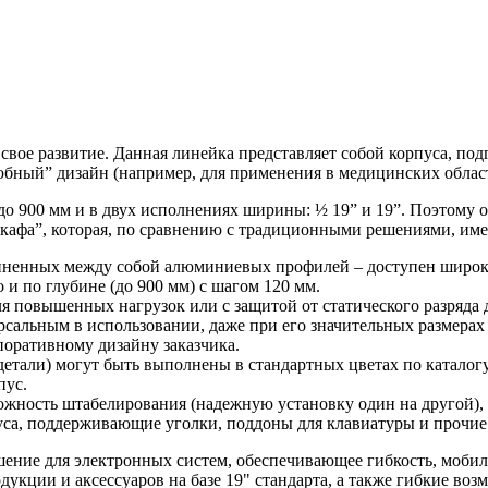
вое развитие. Данная линейка представляет собой корпуса, под
любный” дизайн (например, для применения в медицинских облас
 до 900 мм и в двух исполнениях ширины: ½ 19” и 19”. Поэтому
шкафа”, которая, по сравнению с традиционными решениями, им
диненных между собой алюминиевых профилей – доступен широки
 и по глубине (до 900 мм) с шагом 120 мм.
 повышенных нагрузок или с защитой от статического разряда д
альным в использовании, даже при его значительных размерах –
поративному дизайну заказчика.
етали) могут быть выполнены в стандартных цветах по каталогу
пус.
ность штабелирования (надежную установку один на другой), а
уса, поддерживающие уголки, поддоны для клавиатуры и прочие
решение для электронных систем, обеспечивающее гибкость, мо
кции и аксессуаров на базе 19" стандарта, а также гибкие во