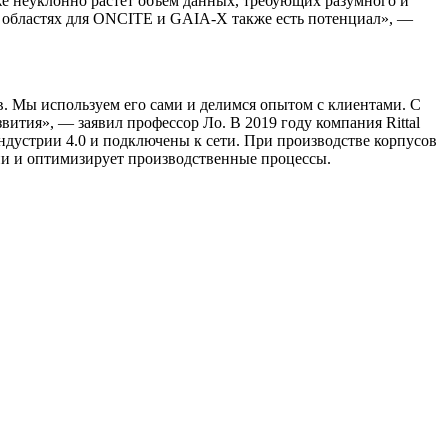
же неуклонно растет объем данных, требующих разумного и
х областях для ONCITE и GAIA-X также есть потенциал», —
. Мы используем его сами и делимся опытом с клиентами. С
тия», — заявил профессор Ло. В 2019 году компания Rittal
ндустрии 4.0 и подключены к сети. При производстве корпусов
ни и оптимизирует производственные процессы.