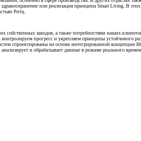
мпании, особенно в сфере производства. В других отраслях так
 здравоохранение или реализация принципа Smart Living. В эти
стьян Ритц.
х собственных заводов, а также потребностями наших клиентов
контролируем прогресс и укрепляем принципы устойчивого разви
систем спроектированы на основе интегрированной концепции И
 анализирует и обрабатывает данные в режиме реального време