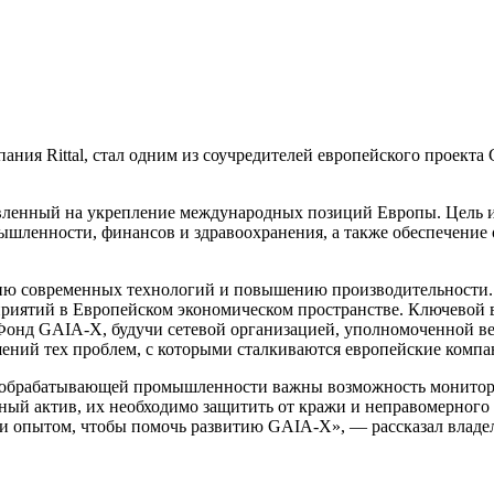
мпания Rittal, стал одним из соучредителей европейского прое
ленный на укрепление международных позиций Европы. Цель и
ышленности, финансов и здравоохранения, а также обеспечение
ию современных технологий и повышению производительности. 
приятий в Европейском экономическом пространстве. Ключевой в
онд GAIA-X, будучи сетевой организацией, уполномоченной вес
ний тех проблем, с которыми сталкиваются европейские компа
для обрабатывающей промышленности важны возможность монито
ый актив, их необходимо защитить от кражи и неправомерного 
 опытом, чтобы помочь развитию GAIA-X», — рассказал владеле