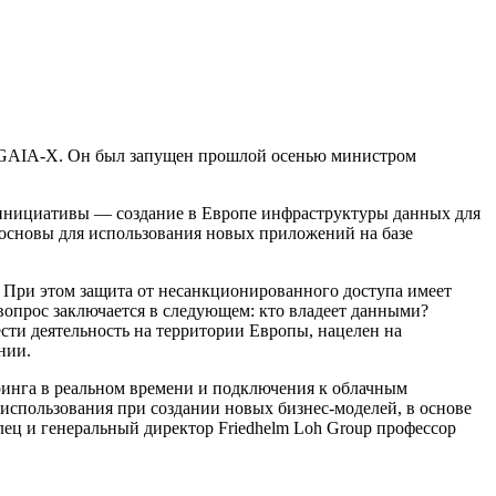
кта GAIA-X. Он был запущен прошлой осенью министром
нициативы — создание в Европе инфраструктуры данных для
 основы для использования новых приложений на базе
При этом защита от несанкционированного доступа имеет
опрос заключается в следующем: кто владеет данными?
ти деятельность на территории Европы, нацелен на
нии.
ринга в реальном времени и подключения к облачным
использования при создании новых бизнес-моделей, в основе
ц и генеральный директор Friedhelm Loh Group профессор