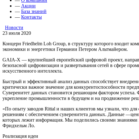
—
О компании
—
Акции
—
База знаний
—
Контакты
Новости
23 июля 2020
Концерн Friedhelm Loh Group, в структуру которого входит ко
экономики и энергетики Германии Петером Альтмайером.
GAIA-X — крупнейший европейский цифровой проект, направ
безопасной цифровизации и развертывания сетей в сфере пром
искусственного интеллекта.
Быстрый и эффективный анализ данных способствует внедрен
критически важное значение для конкурентоспособности пред
Суверенитет данных становится решающим фактором успеха. Ф
укрепление промышленности в будущем и на продвижение реше
«По опыту заводов Rittal и наших клиентов мы узнали, что 
решениям с обеспечением суверенитета данных. Данные —ценн
которых лежит информация. Мы поделились своими знаниями и
Фридхельм Ло.
Реализация идеи