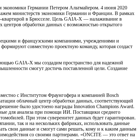
ом экономики Германии Петером Альтмайером. 4 июня 2020
нажем министерств экономики Германии и Франции. В рамках
б-квартирой в Брюсселе. Цель GAIA-X — налаживание в
х центров обработки данных с возможностью открытого
немецкими и французскими компаниями, учреждениями и
ели формируют совместную проектную команду, которая создаст
помощью GAIA-X мы создадим пространство для надежной
мышленности смогут достичь поставленной цели. Создание
овместно с Институтом Фраунгофера и компанией Bosch
атации облачный центр обработки данных, соответствующий
решение было удостоено награды Innovation Champions Award.
анные для анализа при помощи ИИ. Поставщики среднего
томобилей. При этом суверенитет данных будет гарантирован.
пании, так и на нескольких фабриках, использовать данные
ать свои данные и смогут сами решать, кому и к каким данным
заимодействия со своими партнерами. «ONCITE — это ответ на