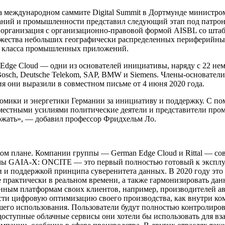
на международном саммите Digital Summit в Дортмунде министр
ваний и промышленности представил следующий этап под патро
 организация с организационно-правовой формой AISBL со шта
ожества небольших географически распределенных периферийны
го класса промышленных приложений.
n Edge Cloud — одни из основателей инициативы, наряду с 22 
s, Bosch, Deutsche Telekom, SAP, BMW и Siemens. Члены-основат
я они выразили в совместном письме от 4 июня 2020 года.
номики и энергетики Германии за инициативу и поддержку. С 
вместными усилиями политические деятели и представители про
ржать», — добавил профессор Фридхельм Ло.
ском плане. Компании группы — German Edge Cloud и Rittal — с
ммы GAIA-X: ONCITE — это первый полностью готовый к эксплу
 и поддержкой принципа суверенитета данных. В 2020 году это 
е практически в реальном времени, а также гармонизировать д
нным платформам своих клиентов, например, производителей ав
сти цифровую оптимизацию своего производства, как внутри ком
шего использования. Пользователи будут полностью контролиров
едоступные облачные сервисы они хотели бы использовать для в