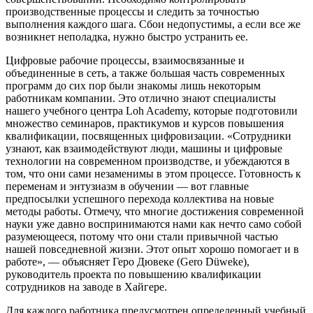
производственные процессы и следить за точностью
выполнения каждого шага. Сбои недопустимы, а если все же
возникнет неполадка, нужно быстро устранить ее.
Цифровые рабочие процессы, взаимосвязанные и
объединенные в сеть, а также большая часть современных
программ до сих пор были знакомы лишь некоторым
работникам компании. Это отлично знают специалисты
нашего учебного центра Loh Academy, которые подготовили
множество семинаров, практикумов и курсов повышения
квалификации, посвященных цифровизации. «Сотрудники
узнают, как взаимодействуют люди, машины и цифровые
технологии на современном производстве, и убеждаются в
том, что они сами незаменимы в этом процессе. Готовность к
переменам и энтузиазм в обучении — вот главные
предпосылки успешного перехода коллектива на новые
методы работы. Отмечу, что многие достижения современной
науки уже давно воспринимаются нами как нечто само собой
разумеющееся, потому что они стали привычной частью
нашей повседневной жизни. Этот опыт хорошо помогает и в
работе», — объясняет Геро Дювеке (Gero Düweke),
руководитель проекта по повышению квалификации
сотрудников на заводе в Хайгере.
Для каждого работника предусмотрен определенный учебный