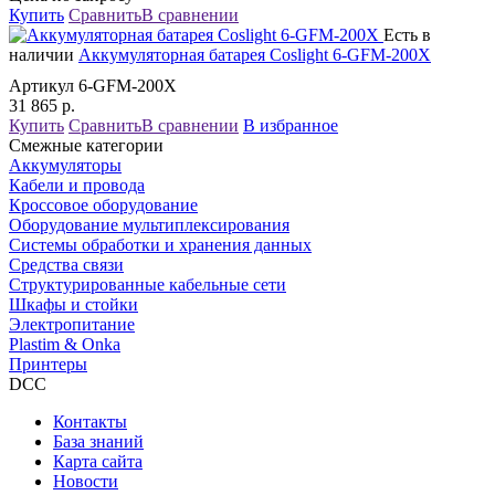
Купить
Сравнить
В сравнении
Есть в
наличии
Аккумуляторная батарея Coslight 6-GFM-200X
Артикул 6-GFM-200X
31 865
р.
Купить
Сравнить
В сравнении
В избранное
Смежные категории
Аккумуляторы
Кабели и провода
Кроссовое оборудование
Оборудование мультиплексирования
Системы обработки и хранения данных
Средства связи
Структурированные кабельные сети
Шкафы и стойки
Электропитание
Plastim & Onka
Принтеры
DCC
Контакты
База знаний
Карта сайта
Новости