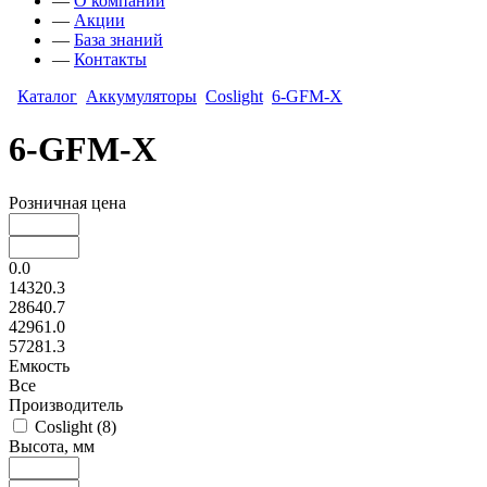
—
О компании
—
Акции
—
База знаний
—
Контакты
Каталог
Аккумуляторы
Coslight
6-GFM-X
6-GFM-X
Розничная цена
0.0
14320.3
28640.7
42961.0
57281.3
Емкость
Все
Производитель
Coslight
(
8
)
Высота, мм