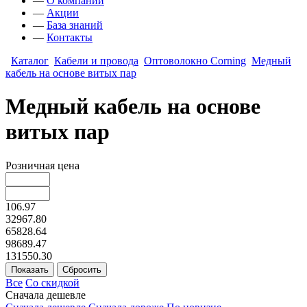
—
О компании
—
Акции
—
База знаний
—
Контакты
Каталог
Кабели и провода
Оптоволокно Corning
Медный
кабель на основе витых пар
Медный кабель на основе
витых пар
Розничная цена
106.97
32967.80
65828.64
98689.47
131550.30
Все
Со скидкой
Сначала дешевле