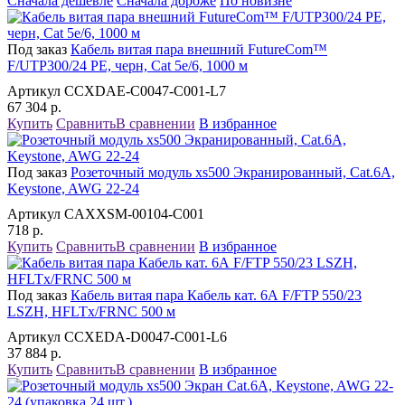
Сначала дешевле
Сначала дороже
По новизне
Под заказ
Кабель витая пара внешний FutureCom™
F/UTP300/24 PE, черн, Cat 5e/6, 1000 м
Артикул CCXDAE-C0047-C001-L7
67 304
р.
Купить
Сравнить
В сравнении
В избранное
Под заказ
Розеточный модуль xs500 Экранированный, Cat.6A,
Keystone, AWG 22-24
Артикул CAXXSM-00104-C001
718
р.
Купить
Сравнить
В сравнении
В избранное
Под заказ
Кабель витая пара Кабель кат. 6А F/FTP 550/23
LSZH, HFLTx/FRNC 500 м
Артикул CCXEDA-D0047-C001-L6
37 884
р.
Купить
Сравнить
В сравнении
В избранное