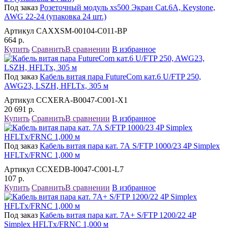
Под заказ
Розеточный модуль xs500 Экран Cat.6A, Keystone,
AWG 22-24 (упаковка 24 шт.)
Артикул CAXXSM-00104-C011-BP
664
р.
Купить
Сравнить
В сравнении
В избранное
Под заказ
Кабель витая пара FutureCom кат.6 U/FTP 250,
AWG23, LSZH, HFLTx, 305 м
Артикул CCXERA-B0047-C001-X1
20 691
р.
Купить
Сравнить
В сравнении
В избранное
Под заказ
Кабель витая пара кат. 7А S/FTP 1000/23 4P Simplex
HFLTx/FRNC 1,000 м
Артикул CCXEDB-I0047-C001-L7
107
р.
Купить
Сравнить
В сравнении
В избранное
Под заказ
Кабель витая пара кат. 7А+ S/FTP 1200/22 4P
Simplex HFLTx/FRNC 1,000 м