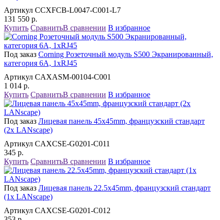
Артикул CCXFCB-L0047-C001-L7
131 550
р.
Купить
Сравнить
В сравнении
В избранное
Под заказ
Corning Розеточный модуль S500 Экранированный,
категория 6A, 1xRJ45
Артикул CAXASM-00104-C001
1 014
р.
Купить
Сравнить
В сравнении
В избранное
Под заказ
Лицевая панель 45x45mm, французский стандарт
(2x LANscape)
Артикул CAXCSE-G0201-C011
345
р.
Купить
Сравнить
В сравнении
В избранное
Под заказ
Лицевая панель 22.5x45mm, французский стандарт
(1x LANscape)
Артикул CAXCSE-G0201-C012
353
р.