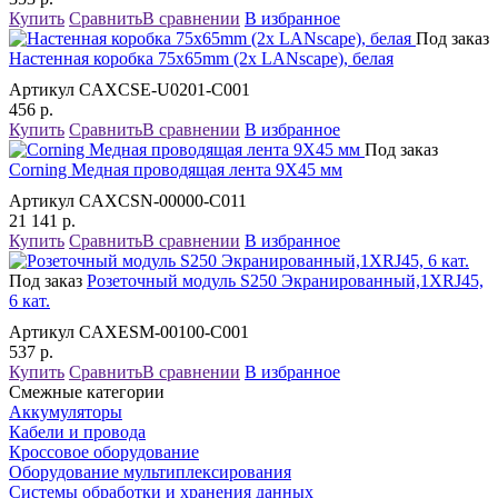
Купить
Сравнить
В сравнении
В избранное
Под заказ
Настенная коробка 75x65mm (2x LANscape), белая
Артикул CAXCSE-U0201-C001
456
р.
Купить
Сравнить
В сравнении
В избранное
Под заказ
Corning Медная проводящая лента 9X45 мм
Артикул CAXCSN-00000-C011
21 141
р.
Купить
Сравнить
В сравнении
В избранное
Под заказ
Розеточный модуль S250 Экранированный,1XRJ45,
6 кат.
Артикул CAXESM-00100-C001
537
р.
Купить
Сравнить
В сравнении
В избранное
Смежные категории
Аккумуляторы
Кабели и провода
Кроссовое оборудование
Оборудование мультиплексирования
Системы обработки и хранения данных