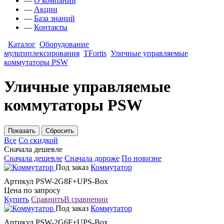
—
О компании
—
Акции
—
База знаний
—
Контакты
Каталог
Оборудование
мультиплексирования
TFortis
Уличные управляемые
коммутаторы PSW
Уличные управляемые
коммутаторы PSW
Все
Со скидкой
Сначала дешевле
Сначала дешевле
Сначала дороже
По новизне
Под заказ
Коммутатор
Артикул PSW-2G8F+UPS-Box
Цена по запросу
Купить
Сравнить
В сравнении
Под заказ
Коммутатор
Артикул PSW-2G6F+UPS-Box