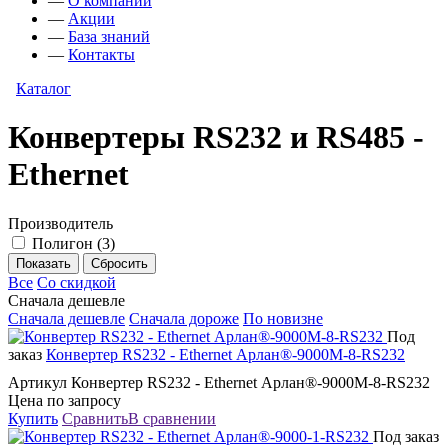
—
О компании
—
Акции
—
База знаний
—
Контакты
Каталог
Конвертеры RS232 и RS485 -
Ethernet
Производитель
Полигон
(
3
)
Все
Со скидкой
Сначала дешевле
Сначала дешевле
Сначала дороже
По новизне
Под
заказ
Конвертер RS232 - Ethernet Арлан®-9000M-8-RS232
Артикул Конвертер RS232 - Ethernet Арлан®-9000M-8-RS232
Цена по запросу
Купить
Сравнить
В сравнении
Под заказ